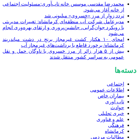
محمدرضا مقدسی موسس خانه تاب‌آوری:مسئولیت اجتماعی
از خانه آغاز می‌شود.
تردد زوار از مرز «خسروی» میلیونی شد
مدیرعامل شرکت آب منطقه‌ای کرمانشاه: تغییرات مدیریتی
با رویکرد جوان‌گرایی، جانشین‌پروری و ارتقای بهره‌وری انجام
می‌شود
امحای ۱۰ هکتار کشت غیرمجاز برنج در دشت میاندربند
کرمانشاه/ برخورد قاطع با برداشت‌های غیرمجاز آب
بیش از ۵ هزار زائر از مرز خسروی با ناوگان حمل‌ و نقل
عمومی به سراسر کشور منتقل شدند
دسته‌ها
اجتماعی
اطلاعات عمومی
بیماران خاص
تاب آوری
حوادث
خبری تحلیلی
علم و فناوری
فرهنگی
کرمانشاه
مطالبات مردمی