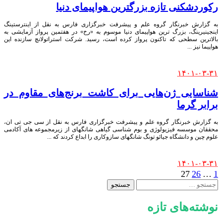
رکوردشکنی تازه بزرگترین هواپیمای دنیا
به گزارش خبرنگار گروه علم و پیشرفت خبرگزاری فارس به نقل از اینترستینگ
اینجینیرینگ، بزرگ ترین هواپیمای دنیا موسوم به «رخ» در هفتمین پرواز آزمایشی به
بالاترین سطحی که تاکنون پرواز کرده است، رسید. شرکت استراتولانچ سازنده این
هواپیما نیز
...
Posted
۱۴۰۱-۰۳-۳۱
by
شناسایی ژن‌هایی برای کاشت برنج‌های مقاوم‌ در
برابر گرما
به گزارش خبرنگار گروه علم و پیشرفت خبرگزاری فارس به نقل از سی جی تی ان،
محققان موسسه فیزیولوژی و بوم شناسی گیاهی شانگهای از زیرمجموعه های آکادمی
علوم چین و دانشگاه جیائو تونگ شانگهای سازوکاری را ابداع کردند که
...
Posted
۱۴۰۱-۰۳-۳۱
by
27
26
…
1
جستجو
برای:
نوشته‌های تازه