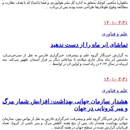
ماهواره مکعبی کوچک متعلق به اداره کل ملی هوانوردی و فضا (ناسا) که با هدف نظارت و
مطالعه وقوع طوفان‌ها طراحی شده بودند پس از پرتاب،
...
Posted
۱۴۰۱-۰۳-۳۱
by
علم و فناوری
تماشای ابر ماه را از دست ندهید
به گزارش خبرنگار گروه علم و پیشرفت خبرگزاری فارس به نقل از سی‌جی‌تی‌ان،
نخستین ابر ماه سال جاری میلادی تا ساعاتی دیگر بر فراز آسمان ظهور می‌کند. سه
ابرماه در سال ۲۰۲۲ در راه است و اولین آن در اواسط
...
Posted
۱۴۰۱-۰۳-۳۱
by
علم و فناوری
هشدار سازمان جهانی بهداشت: افزایش شمار مرگ
و میر کرونایی در جهان
به گزارش خبرنگار گروه علم و پیشرفت خبرگزاری فارس به نقل از یواس نیوز، سازمان
جهانی بهداشت هشدار داد، پس از پنج هفته کاهش مرگ و میر ناشی از کرونا، تعداد
قربانیان گزارش شده در سطح جهان در هفته گذشته
...