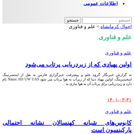
اطلاعات عمومی
جستجو
برای:
احوال کرمانشاه
>
علم و فناوری
علم و فناوری
علم و فناوری
اولین پهپادی که از زیردریایی پرتاب می‌شود
به گزارش خبرنگار گروه علم و پیشرفت خبرگزاری فارس به نقل از اینتسرتینگ
اینجینیرینگ، اولین پهپاد دنیا که از زیرآب به هوا پرتاب می شود Ninox 103 UW UAS نام
دارد و زیردریایی برای پرتاب آن به هوا نیازی به
...
Posted
۱۴۰۱-۰۳-۳۱
by
علم و فناوری
کابوس‌های شبانه کهنسالان نشانه احتمالی
پارکینسون است