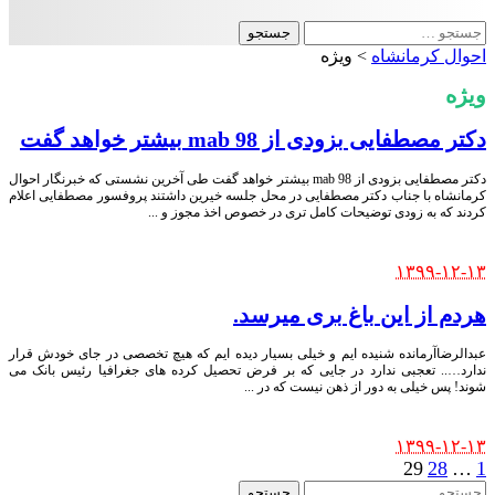
جستجو
برای:
احوال کرمانشاه
>
ویژه
ویژه
دکتر مصطفایی بزودی از mab 98 بیشتر خواهد گفت
دکتر مصطفایی بزودی از mab 98 بیشتر خواهد گفت طی آخرین نشستی که خبرنگار احوال
کرمانشاه با جناب دکتر مصطفایی در محل جلسه خیرین داشتند پروفسور مصطفایی اعلام
کردند که به زودی توضیحات کامل تری در خصوص اخذ مجوز و
...
Posted
۱۳۹۹-۱۲-۱۳
by
هردم از این باغ بری میرسد.
عبدالرضاآرمانده شنیده ایم و خیلی بسیار دیده ایم که هیچ تخصصی در جای خودش قرار
ندارد….. تعجبی ندارد در جایی که بر فرض تحصیل کرده های جغرافیا رئیس بانک می
شوند! پس خیلی به دور از ذهن نیست که در
...
Posted
۱۳۹۹-۱۲-۱۳
by
29
28
…
1
جستجو