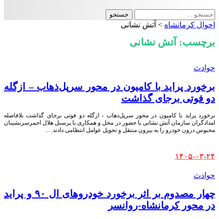
جستجو
برای:
احوال کرمانشاه
>
آتش نشانی
برچسب:
آتش نشانی
حوادث
برخورد پراید با کامیون در محور سرپل‌ذهاب – ازگله
دو فوتی برجای گذاشت
برخورد پراید با کامیون در محور سرپل‌ذهاب - ازگله دو فوتی برجای گذاشت بلافاصله
امدادگران سازمان آتش نشانی با حضور در محل و همکاری با پرسنل هلال احمرسرنشینان
محبوس درون خودرو را به بیرون منتقل و تحویل عوامل انتظامی دادند.
...
Posted
۱۴۰۵-۰۳-۲۴
by
حوادث
چهار مصدوم بر اثر برخورد خودروهای ال ۹۰ و پراید
در محور کرمانشاه-روانسر