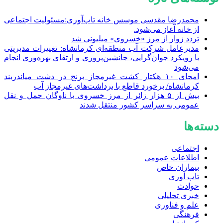
محمدرضا مقدسی موسس خانه تاب‌آوری:مسئولیت اجتماعی
از خانه آغاز می‌شود.
تردد زوار از مرز «خسروی» میلیونی شد
مدیرعامل شرکت آب منطقه‌ای کرمانشاه: تغییرات مدیریتی
با رویکرد جوان‌گرایی، جانشین‌پروری و ارتقای بهره‌وری انجام
می‌شود
امحای ۱۰ هکتار کشت غیرمجاز برنج در دشت میاندربند
کرمانشاه/ برخورد قاطع با برداشت‌های غیرمجاز آب
بیش از ۵ هزار زائر از مرز خسروی با ناوگان حمل‌ و نقل
عمومی به سراسر کشور منتقل شدند
دسته‌ها
اجتماعی
اطلاعات عمومی
بیماران خاص
تاب آوری
حوادث
خبری تحلیلی
علم و فناوری
فرهنگی