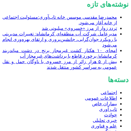
نوشته‌های تازه
محمدرضا مقدسی موسس خانه تاب‌آوری:مسئولیت اجتماعی
از خانه آغاز می‌شود.
تردد زوار از مرز «خسروی» میلیونی شد
مدیرعامل شرکت آب منطقه‌ای کرمانشاه: تغییرات مدیریتی
با رویکرد جوان‌گرایی، جانشین‌پروری و ارتقای بهره‌وری انجام
می‌شود
امحای ۱۰ هکتار کشت غیرمجاز برنج در دشت میاندربند
کرمانشاه/ برخورد قاطع با برداشت‌های غیرمجاز آب
بیش از ۵ هزار زائر از مرز خسروی با ناوگان حمل‌ و نقل
عمومی به سراسر کشور منتقل شدند
دسته‌ها
اجتماعی
اطلاعات عمومی
بیماران خاص
تاب آوری
حوادث
خبری تحلیلی
علم و فناوری