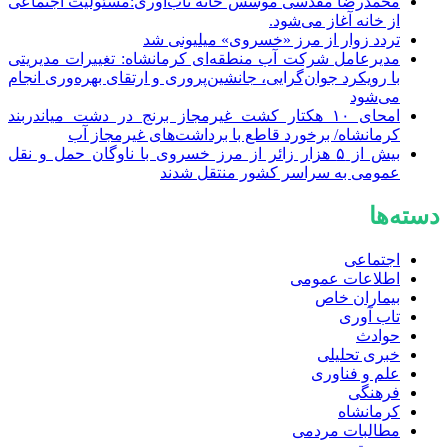
محمدرضا مقدسی موسس خانه تاب‌آوری:مسئولیت اجتماعی
از خانه آغاز می‌شود.
تردد زوار از مرز «خسروی» میلیونی شد
مدیرعامل شرکت آب منطقه‌ای کرمانشاه: تغییرات مدیریتی
با رویکرد جوان‌گرایی، جانشین‌پروری و ارتقای بهره‌وری انجام
می‌شود
امحای ۱۰ هکتار کشت غیرمجاز برنج در دشت میاندربند
کرمانشاه/ برخورد قاطع با برداشت‌های غیرمجاز آب
بیش از ۵ هزار زائر از مرز خسروی با ناوگان حمل‌ و نقل
عمومی به سراسر کشور منتقل شدند
دسته‌ها
اجتماعی
اطلاعات عمومی
بیماران خاص
تاب آوری
حوادث
خبری تحلیلی
علم و فناوری
فرهنگی
کرمانشاه
مطالبات مردمی