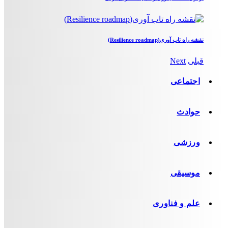
نقشه راه تاب آوری(Resilience roadmap)
قبلی
Next
اجتماعی
حوادث
ورزشی
موسیقی
علم و فناوری