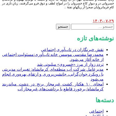
خسروانی در و دیوارِ کاخِ خسروان را در امواج لطف و ذوق فرو می‌گرفتند، زبانِ تازی در
کامِ فرمانروایان صحرا از ریگهایِ تفتهٔ
...
Posted
۱۴۰۳-۰۷-۲۹
by
جستجو
برای:
نوشته‌های تازه
نقش خبرنگاران در تاب‌آوری اجتماعی
محمدرضا مقدسی موسس خانه تاب‌آوری:مسئولیت اجتماعی
از خانه آغاز می‌شود.
تردد زوار از مرز «خسروی» میلیونی شد
مدیرعامل شرکت آب منطقه‌ای کرمانشاه: تغییرات مدیریتی
با رویکرد جوان‌گرایی، جانشین‌پروری و ارتقای بهره‌وری انجام
می‌شود
امحای ۱۰ هکتار کشت غیرمجاز برنج در دشت میاندربند
کرمانشاه/ برخورد قاطع با برداشت‌های غیرمجاز آب
دسته‌ها
اجتماعی