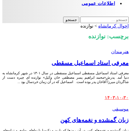
اطلاعات عمومی
جستجو
برای:
احوال کرمانشاه
>
نوازنده
برچسب:
نوازنده
هنرمندان
معرفی استاد اسماعیل مسقطی
معرفی استاد اسماعیل مسقطی اسماعیل مسقطی در سال ۱٣۰۱ در شهر کرمانشاه به
دنیا آمد. پدرش«محمد ابراهیم پسر مصطفی خان وکیل» نوازنده ای چیره دست از
شاگردان میرزا آقاخان پدر بوده است. اسماعیل که در آن زمان خردسال بود
...
Posted
۱۴۰۳-۱۰-۳۰
by
موسیقی
زبان گمشده و نغمه‌های کهن
زبان گمشده و نغمه‌های کهن در آن روزها که باربد و نکیسا با نواهای پهلوی و ترانه‌های