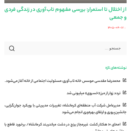
از اختلال تا استمرار: بررسی مفهوم تاب‌آوری در زندگی فردی
و جمعی
۱۴۰۵-۰۴-۱۷
Posted
by
نوشته‌های تازه
محمدرضا مقدسی موسس خانه تاب‌آوری:مسئولیت اجتماعی از خانه آغاز می‌شود.
تردد زوار از مرز «خسروی» میلیونی شد
مدیرعامل شرکت آب منطقه‌ای کرمانشاه: تغییرات مدیریتی با رویکرد جوان‌گرایی،
جانشین‌پروری و ارتقای بهره‌وری انجام می‌شود
امحای ۱۰ هکتار کشت غیرمجاز برنج در دشت میاندربند کرمانشاه/ برخورد قاطع با