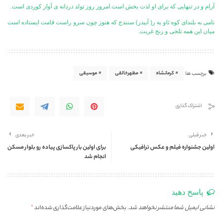
آرام و در تنهایی که برای او لذت بخش است.امروز روز تولد دردانه ی آواز کوردی است.
نامی به بلندای کوه ئاو یه ر( آبیدر) سنندج که هنوز چون سرو راست قامت ایستاده است
میان این همه تلخی و رنج غربت.
کرمانشاه
مظهرخالقی
موسیقی
برچسب ها
اشتراک گذاری
خبر قبلی
خبر بعدی
اولین جشنواره فیلم و عکس ترافیکی
برای اولین بار پاکسازی پیاده رو بلوار مسکن
انجام شد
پاسخ دهید
نشانی ایمیل شما منتشر نخواهد شد.
بخش‌های موردنیاز علامت‌گذاری شده‌اند
*