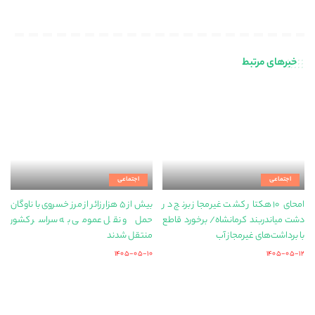
خبرهای مرتبط
اجتماعی
اجتماعی
امحای ۱۰ هکتار کشت غیرمجاز برنج در
بیش از ۵ هزار زائر از مرز خسروی با ناوگان
دشت میاندربند کرمانشاه/ برخورد قاطع
حمل‌ و نقل عمومی به سراسر کشور
با برداشت‌های غیرمجاز آب
منتقل شدند
۱۴۰۵-۰۵-۱۰
۱۴۰۵-۰۵-۱۲