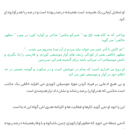
او شمایل آرمانی یک هنرمند است.همیشه در صدر بوده است و در صدر با هنر آواز وداع
کرد.
وداعی که به کام همه تلخ بود.” شیرکو بیکس” شاعر پر آوازه کورد در مورد ” مظهر
خالقی” می گوید:
” ای کاش تا آخر عمر می خواند نباید مردم از آن صدا محروم می شدند..‌‌‌‌..”.
مظهر خالقی یعنی از کودکی ردیف های آواز موسیقی کوردی و فارسی را یاد بگیری و
دانش موسیقایی ات میراثی باشد برای گنجینه هنر این سرزمین
او روح بی قراری است که مدام در جوشش است و در سکوت و گوشه نشینی در حد
اعلای خود در آواز و موسیقی غور می کند
و بی هیچ ادعایی بر فربه کردن موزه موسیقی کوردی می افزاید.خالقی یک مکتب
است.مکتبی که هنر آواز را بر صدر نشاند و نشان داد تراز هنرمندی است
این را خود او نمی گوید.کارها و فعالیت ها و کارنامه هنری اش گواه این ادعا است
آدمی غبطه می خورد که مظهر آواز کوردی چنین باشکوه و با وقار همیشه در صدر بوده