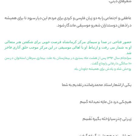
شعرهای دینی،
عاطفی و اجتماعی را به دو زبان فارسی و كردی برای مردم این دیار سرود تا برای همیشه
در اذهان دوستداران شعر و موسیقی ماندگار شود.
حضور فتاحی در صدا و سیمای مركز كرمانشاه فرصت خوبی برای شكفتن هنر متعالی
او به شمار می رفت و ارتباط او با اهالی موسیقی در این مركز موجب خلق آثاری فاخر
شد.
سرانجام سال ۱۳۹۲ پس از هشت ماه بستری در بیمارستان به علت بیماری سرطان استخوان در سن
۶۰ سالگی دار فانی را وداع گفت .
روحش شاد و یادش برای همیشه جاودان باد
یکی از اشعار استاد محمدرضاتندر تقدیم به شما
هیچکی درد دل مایَه نمیدانه کَسِم
زیر ئی چترِ سیا وَختَه بگیره نَفَسِم