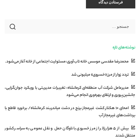
نوشته‌های تازه
محمدرضا مقدسی موسس خانه تاب‌آوری:مسئولیت اجتماعی از خانه آغاز می‌شود.
تردد زوار از مرز «خسروی» میلیونی شد
مدیرعامل شرکت آب منطقه‌ای کرمانشاه: تغییرات مدیریتی با رویکرد جوان‌گرایی،
جانشین‌پروری و ارتقای بهره‌وری انجام می‌شود
امحای ۱۰ هکتار کشت غیرمجاز برنج در دشت میاندربند کرمانشاه/ برخورد قاطع با
برداشت‌های غیرمجاز آب
بیش از ۵ هزار زائر از مرز خسروی با ناوگان حمل‌ و نقل عمومی به سراسر کشور
منتقل شدند