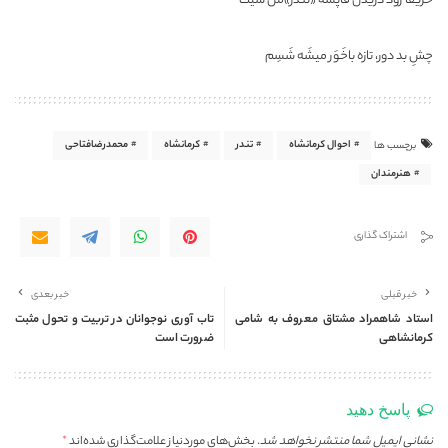
حریفا زود دُزیدن قاپشَه «تندر»من شیت
چشِ بد دور، تازه باخَوَر میشَه شَسِم
احوال کرمانشاه
تندر
کرمانشاه
محمدرضافتاحی
برچسب ها
هنرمندان
اشتراک گذاری
خبر قبلی
خبر بعدی
استاد شاهمراد مشتاق معروف به شامی
تاب آوری نوجوانان در تربیت و تحول مثبت
کرمانشاهی
ضرورت است
پاسخ دهید
نشانی ایمیل شما منتشر نخواهد شد.
بخش‌های موردنیاز علامت‌گذاری شده‌اند
*