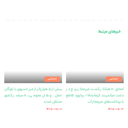
خبرهای مرتبط
اجتماعی
اجتماعی
امحای ۱۰ هکتار کشت غیرمجاز برنج در
بیش از ۵ هزار زائر از مرز خسروی با ناوگان
دشت میاندربند کرمانشاه/ برخورد قاطع
حمل‌ و نقل عمومی به سراسر کشور
با برداشت‌های غیرمجاز آب
منتقل شدند
۱۴۰۵-۰۵-۱۰
۱۴۰۵-۰۵-۱۲