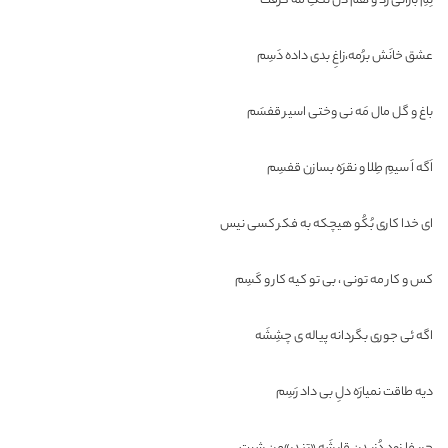
نِمِ بارانی زد و هم دل تنگِ مَه گرفت
عشق خانَش برُمه،زاغِ بدی داده دَسِم
باغ و گل مال مَه نی وختی اسیر قفسَم
اَگه اَ سیمِ طِلا و نقرَه بسازن قفسِم
ای خدا کاری بُکُو هیچکه به فکر کسی نیس
کس و کار مه تونی ، بی تو کیه کار و کَسِم
اگه ئی جوری بگردانه پیاله ی چشِشَه
دیه طاقت نمیارَه دلِ بی داد رَسِم