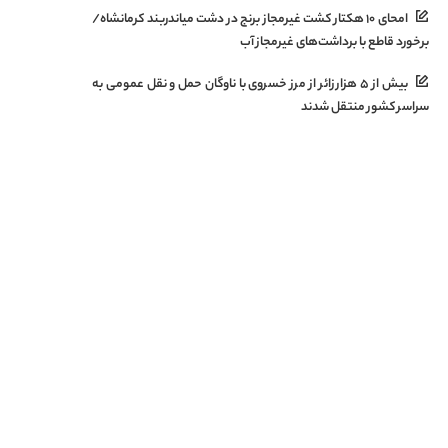
امحای ۱۰ هکتار کشت غیرمجاز برنج در دشت میاندربند کرمانشاه/
برخورد قاطع با برداشت‌های غیرمجاز آب
بیش از ۵ هزار زائر از مرز خسروی با ناوگان حمل‌ و نقل عمومی به
سراسر کشور منتقل شدند