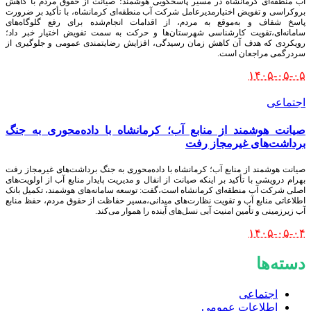
آب منطقه‌ای کرمانشاه در مسیر پاسخگویی هوشمند؛ صیانت از حقوق مردم با کاهش
بروکراسی و تفویض اختیارمدیرعامل شرکت آب منطقه‌ای کرمانشاه، با تأکید بر ضرورت
پاسخ شفاف و به‌موقع به مردم، از اقدامات انجام‌شده برای رفع گلوگاه‌های
سامانه‌ای،تقویت کارشناسی شهرستان‌ها و حرکت به سمت تفویض اختیار خبر داد؛
رویکردی که هدف آن کاهش زمان رسیدگی، افزایش رضایتمندی عمومی و جلوگیری از
سردرگمی مراجعان است.
۱۴۰۵-۰۵-۰۵
اجتماعی
صیانت هوشمند از منابع آب؛ کرمانشاه با داده‌محوری به جنگ
برداشت‌های غیرمجاز رفت
صیانت هوشمند از منابع آب؛ کرمانشاه با داده‌محوری به جنگ برداشت‌های غیرمجاز رفت
بهرام درویشی با تأکید بر اینکه صیانت از انفال و مدیریت پایدار منابع آب از اولویت‌های
اصلی شرکت آب منطقه‌ای کرمانشاه است،گفت: توسعه سامانه‌های هوشمند، تکمیل بانک
اطلاعاتی منابع آب و تقویت نظارت‌های میدانی،مسیر حفاظت از حقوق مردم، حفظ منابع
آب زیرزمینی و تأمین امنیت آبی نسل‌های آینده را هموار می‌کند.
۱۴۰۵-۰۵-۰۴
دسته‌ها
اجتماعی
اطلاعات عمومی