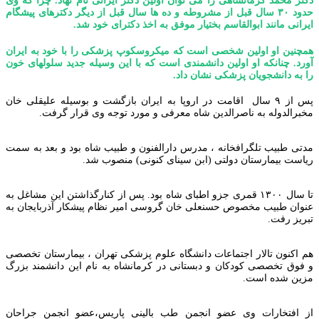
دکتر محمد کرمانشاهی را می توان اولین دکتر ایرانی نام نهاد. چرا که وی
حدود ۳۰ سال قبل از مشروطه و ده ها سال قبل از دیگر دکترهای پیشگام
ایرانی مانند ابوالقاسم بختیار موفق به اخذ دکترای خود شد.
همچنین او اولین شخصی است که میکروسکوپ پزشکی را با خود به ایران
آورد. چنانکه او اولین دانشمندی است که با این وسیله جدید سلولهای خون
را به دانشجویان پزشکی نشان داد.
پس از ۹ سال اقامت در اروپا به ایران بازگشت و بوسیله علیقلی خان
مخبرالدوله به ناصرالدین شاه معرفی و مورد توجه وی قرار گرفت.
مدتی طبیب تلگرافخانه ، مدرس دارالفنون و طبیب شاه بود و بعد به سمت
ریاست بیمارستان دولتی (ابن سینای کنونی) منصوب شد.
تا سال ۱۳۰۰ قمری جزو اطبای شاه بود. پس از کنارگذاشتن این مشاغل به
عنوان طبیب مخصوص حسنعلی خان گروسی امیر نظام پیشکار آذربایجان به
تبریز رفت.
هم اکنون تالار اجتماعات دانشگاه علوم پزشکی تهران ، بیمارستان تخصصی
و فوق تخصصی کودکان و دبستانی در کرمانشاه به نام این دانشمند بزرگ
مزین شده است.
از افتخارات وی عضو انجمن طب بالینی پاریس،عضو انجمن جراحان