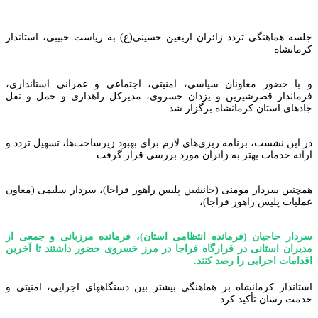
جلسه هماهنگی تردد زائران اربعین حسینی(ع) به ریاست حبیبی، استاندار
کرمانشاه
و با حضور معاونان سیاسی، امنیتی، اجتماعی و عمرانی استانداری،
فرماندار قصرشیرین و یزدان خسروی، مدیرکل راهداری و حمل و نقل
جادهای استان کرمانشاه برگزار شد.
در این نشست، برنامه ریزی‌های لازم برای بهبود زیرساخت‌ها، تسهیل تردد و
ارائه خدمات بهتر به زائران مورد بررسی قرار گرفت.
همچنین سردار مومنی (جانشین پلیس راهور فراجا)، سردار سلیمی (معاون
عملیات پلیس راهور فراجا)،
سردار حاجیان (فرمانده انتظامی استان)، فرمانده مرزبانی و جمعی از
مدیران استانی در قرارگاه فراجا در مرز خسروی حضور داشتند تا آخرین
اقدامات اجرایی را رصد کنند.
استاندار کرمانشاه بر هماهنگی بیشتر بین دستگاههای اجرایی، امنیتی و
خدمت رسان تأکید کرد