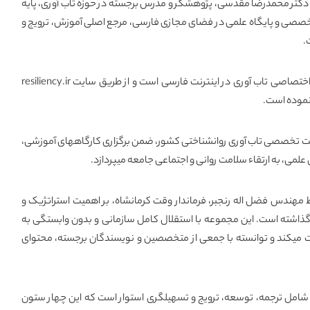
کتر محمدرضا مقدسی، پژوهشگر و مدرس برجسته در حوزه تاب آوری، پایه
خصصی و پایگاه علمی در فضای مجازی فارسی، مرجع اصلی آموزش، ترویج و
.
خانه تاب آوری ایران در واقع آدرس اختصاصی تاب آوری در اینترنت فارسی است و از طریق سایت resiliency.ir
نموده است.
ایت تخصصی تاب آوری روانشناختی کشور، ضمن برگزاری کارگاههای آموزشی،
ی، به ارتقاء سلامت روانی و اجتماعی جامعه میپردازد.
 مهندس فضل اله رنجبر، فرماندار وقت کرمانشاه، بر اهمیت استراتژیک و
ذاشته است. این مجموعه با استقلال کامل سازمانی و بدون وابستگی به
ت میکند و توانسته با جمعی از متخصصین و نویسندگان برجسته، محتوای
 شامل ترجمه، توسعه، ترویج و تسهیلگری استوار است که این چهار ستون