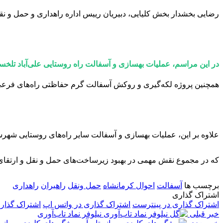
رضایی بخشدار بخش کلیایی، دبیریان رییس اداره راهداری و حمل‌ و ن
در این مراسم، عملیات بهسازی و آسفالت راه روستایی علی‌آباد تلخستان به طول ۳/۳ کیلومتر با اعتباری بالغ بر ۱۵۰ هزار 
همچنین پروژه لکه‌گیری و روکش آسفالت گرم حفاظتی راه‌های فرعی و روستایی با اعتباری معادل ۱۷
علاوه بر این، عملیات بهسازی و آسفالت سایر راه‌های روستایی شهرستان با اعتباری بالغ بر 
که در مجموع نقش مهمی در بهبود زیرساخت‌های حمل‌ و نقل و ارتقای 
برچسب ها
آسفالت
احوال کرمانشاه
حمل ونقل
راهبران
راهداری
اشتراک گذاری
اشتراک گذاری در پینترست
اشتراک گذاری در واتس اپ
اشتراک گذار
خبر قبلی
نیلوفر نماد تاب‌آوری