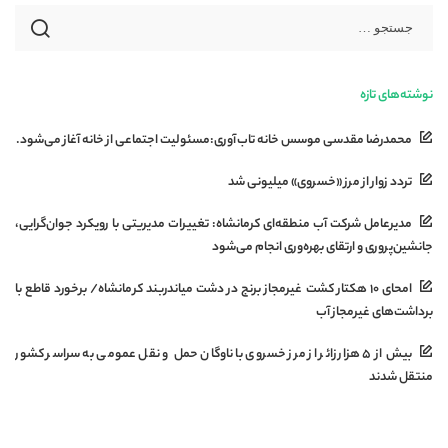
نوشته‌های تازه
محمدرضا مقدسی موسس خانه تاب‌آوری:مسئولیت اجتماعی از خانه آغاز می‌شود.
تردد زوار از مرز «خسروی» میلیونی شد
مدیرعامل شرکت آب منطقه‌ای کرمانشاه: تغییرات مدیریتی با رویکرد جوان‌گرایی،
جانشین‌پروری و ارتقای بهره‌وری انجام می‌شود
امحای ۱۰ هکتار کشت غیرمجاز برنج در دشت میاندربند کرمانشاه/ برخورد قاطع با
برداشت‌های غیرمجاز آب
بیش از ۵ هزار زائر از مرز خسروی با ناوگان حمل‌ و نقل عمومی به سراسر کشور
منتقل شدند