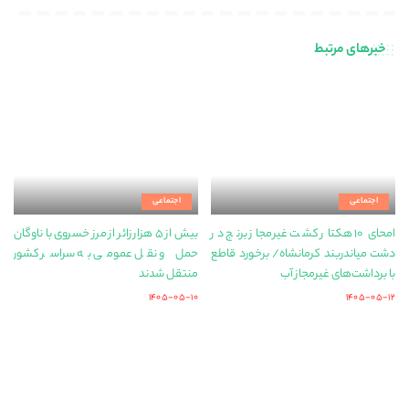
خبرهای مرتبط
اجتماعی
اجتماعی
امحای ۱۰ هکتار کشت غیرمجاز برنج در
بیش از ۵ هزار زائر از مرز خسروی با ناوگان
دشت میاندربند کرمانشاه/ برخورد قاطع
حمل‌ و نقل عمومی به سراسر کشور
با برداشت‌های غیرمجاز آب
منتقل شدند
۱۴۰۵-۰۵-۱۰
۱۴۰۵-۰۵-۱۲