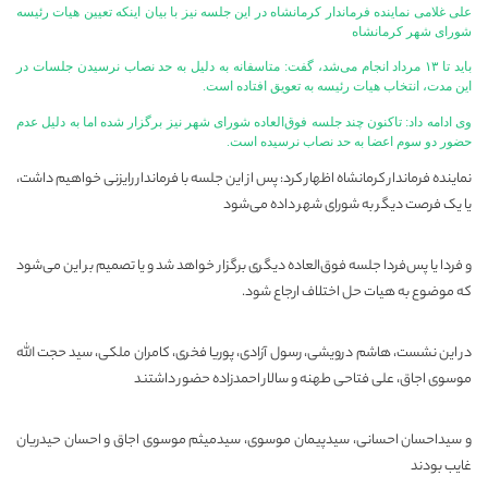
علی غلامی نماینده فرماندار کرمانشاه در این جلسه نیز با بیان اینکه تعیین هیات رئیسه
شورای شهر کرمانشاه
باید تا ۱۳ مرداد انجام می‌شد، گفت: متاسفانه به دلیل به حد نصاب نرسیدن جلسات در
این مدت، انتخاب هیات رئیسه به تعویق افتاده است.
وی ادامه داد: تاکنون چند جلسه فوق‌العاده شورای شهر نیز برگزار شده اما به دلیل عدم
حضور دو سوم اعضا به حد نصاب نرسیده است.
نماینده فرماندار کرمانشاه اظهار کرد: پس از این جلسه با فرماندار رایزنی خواهیم داشت،
یا یک فرصت دیگر به شورای شهر داده می‌شود
و فردا یا پس‌فردا جلسه فوق‌العاده دیگری برگزار خواهد شد و یا تصمیم بر این می‌شود
که موضوع به هیات حل اختلاف ارجاع شود.
در این نشست، هاشم درویشی، رسول آزادی، پوریا فخری، کامران ملکی، سید حجت الله
موسوی اجاق، علی فتاحی طهنه و سالار احمدزاده حضور داشتند
و سیداحسان احسانی، سیدپیمان موسوی، سیدمیثم موسوی اجاق و احسان حیدریان
غایب بودند