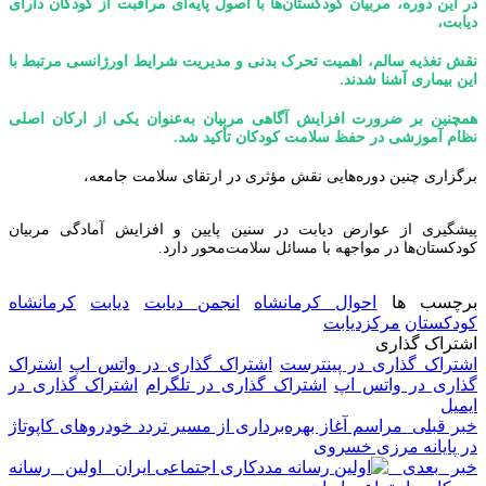
در این دوره، مربیان کودکستان‌ها با اصول پایه‌ای مراقبت از کودکان دارای
دیابت،
نقش تغذیه سالم، اهمیت تحرک بدنی و مدیریت شرایط اورژانسی مرتبط با
این بیماری آشنا شدند.
همچنین بر ضرورت افزایش آگاهی مربیان به‌عنوان یکی از ارکان اصلی
نظام آموزشی در حفظ سلامت کودکان تأکید شد.
برگزاری چنین دوره‌هایی نقش مؤثری در ارتقای سلامت جامعه،
پیشگیری از عوارض دیابت در سنین پایین و افزایش آمادگی مربیان
کودکستان‌ها در مواجهه با مسائل سلامت‌محور دارد.
برچسب ها
احوال کرمانشاه
انجمن دیابت
دیابت
کرمانشاه
کودکستان
مرکزدیابت
اشتراک گذاری
اشتراک گذاری در پینترست
اشتراک گذاری در واتس اپ
اشتراک
گذاری در واتس اپ
اشتراک گذاری در تلگرام
اشتراک گذاری در
ایمیل
خبر قبلی
مراسم آغاز بهره‌برداری از مسیر تردد خودرو‌های کاپوتاژ
در پایانه مرزی خسروی
خبر بعدی
اولین رسانه