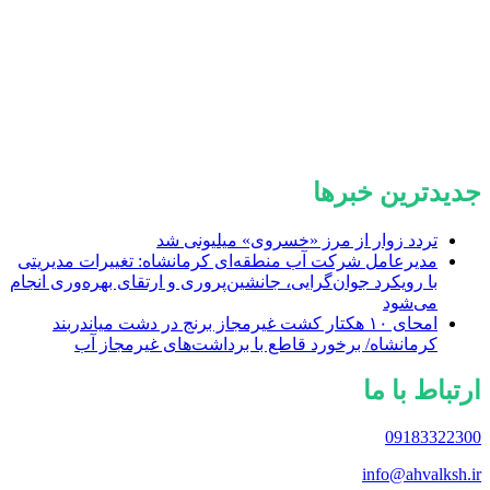
جدیدترین خبرها
تردد زوار از مرز «خسروی» میلیونی شد
مدیرعامل شرکت آب منطقه‌ای کرمانشاه: تغییرات مدیریتی
با رویکرد جوان‌گرایی، جانشین‌پروری و ارتقای بهره‌وری انجام
می‌شود
امحای ۱۰ هکتار کشت غیرمجاز برنج در دشت میاندربند
کرمانشاه/ برخورد قاطع با برداشت‌های غیرمجاز آب
ارتباط با ما
09183322300
info@ahvalksh.ir