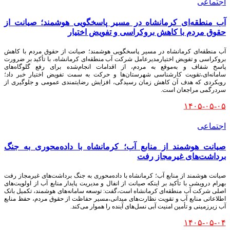
اجتماعی
آب منطقه‌ای کرمانشاه در مسیر پاسخگویی هوشمند؛ صیانت از
حقوق مردم با کاهش بروکراسی و تفویض اختیار
آب منطقه‌ای کرمانشاه در مسیر پاسخگویی هوشمند؛ صیانت از حقوق مردم با کاهش
بروکراسی و تفویض اختیارمدیرعامل شرکت آب منطقه‌ای کرمانشاه، با تأکید بر ضرورت
پاسخ شفاف و به‌موقع به مردم، از اقدامات انجام‌شده برای رفع گلوگاه‌های
سامانه‌ای،تقویت کارشناسی شهرستان‌ها و حرکت به سمت تفویض اختیار خبر داد؛
رویکردی که هدف آن کاهش زمان رسیدگی، افزایش رضایتمندی عمومی و جلوگیری از
سردرگمی مراجعان است.
۱۴۰۵-۰۵-۰۵
اجتماعی
صیانت هوشمند از منابع آب؛ کرمانشاه با داده‌محوری به جنگ
برداشت‌های غیرمجاز رفت
صیانت هوشمند از منابع آب؛ کرمانشاه با داده‌محوری به جنگ برداشت‌های غیرمجاز رفت
بهرام درویشی با تأکید بر اینکه صیانت از انفال و مدیریت پایدار منابع آب از اولویت‌های
اصلی شرکت آب منطقه‌ای کرمانشاه است،گفت: توسعه سامانه‌های هوشمند، تکمیل بانک
اطلاعاتی منابع آب و تقویت نظارت‌های میدانی،مسیر حفاظت از حقوق مردم، حفظ منابع
آب زیرزمینی و تأمین امنیت آبی نسل‌های آینده را هموار می‌کند.
۱۴۰۵-۰۵-۰۴