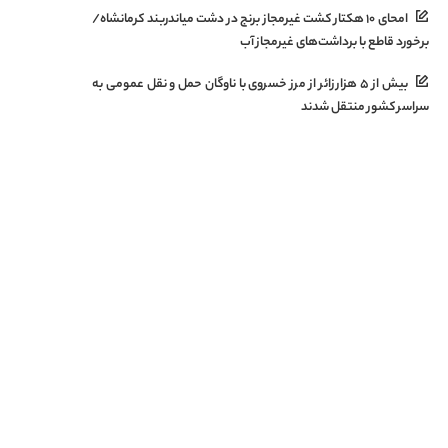
امحای ۱۰ هکتار کشت غیرمجاز برنج در دشت میاندربند کرمانشاه/
برخورد قاطع با برداشت‌های غیرمجاز آب
بیش از ۵ هزار زائر از مرز خسروی با ناوگان حمل‌ و نقل عمومی به
سراسر کشور منتقل شدند