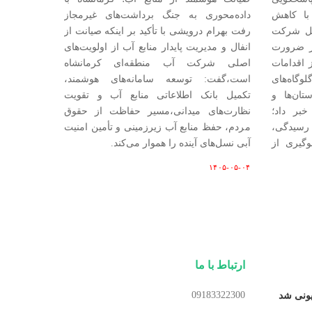
با کاهش
داده‌محوری به جنگ برداشت‌های غیرمجاز
مل شرکت
رفت بهرام درویشی با تأکید بر اینکه صیانت از
بر ضرورت
انفال و مدیریت پایدار منابع آب از اولویت‌های
 اقدامات
اصلی شرکت آب منطقه‌ای کرمانشاه
اه‌های
است،گفت: توسعه سامانه‌های هوشمند،
تان‌ها و
تکمیل بانک اطلاعاتی منابع آب و تقویت
بر داد؛
نظارت‌های میدانی،مسیر حفاظت از حقوق
رسیدگی،
مردم، حفظ منابع آب زیرزمینی و تأمین امنیت
گیری از
آبی نسل‌های آینده را هموار می‌کند.
۱۴۰۵-۰۵-۰۴
ارتباط با ما
09183322300
یونی شد