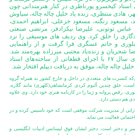
استاد کیخسرو پورناظری در کنار‌ هنرمندانی چون
ر، هادی منتظری، زنده یاد خلیل چاله چاله، سیاوش
، مسعود زنگنه، مسعود خزعلی، ابراهیم احمدی،
ه، عباس توتونی، علیرضا نیکزادفر، مرتضی صنعتی
دگاری را خلق کرد. وی ردیف های موسیقی را نزد
لوری و حاتم عسگری فرا گرفت و از راهنمایی
شجریان و زنده‌یاد مجتبی میرزاده بهره‌مند شد.
او در جشنواره سراسری سال ۶۷ با اجرای قطعاتی از ساخته‌های استاد
خلیل چاله چاله، موفق به دریافت دیپلم افتخار شد.
ن‌که کنسرت های متعددی در داخل و خارج کشور به همراه گروه
ست، خلق چندین آلبوم کردی کرمانشاهی(کلهری) مانند گلاره،
، رقص پروانه و ژینا را در کارنامه هنری خود دارد. وی علاوه
دی هم دستی دارد.
ارابی از مدیریت شرکت موفقی است که خود تاسیس کرده و در
ختمانی فعالیت می نماید.
پسر و دختر است. دختر ایشان فوق لیسانس ادبیات انگلیسی و