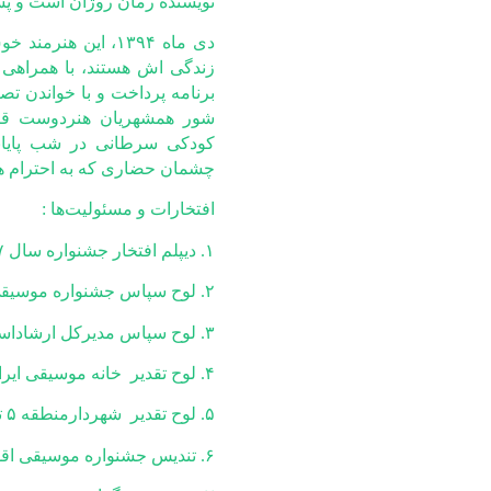
نویسنده رمان روژان است و پ
دی ماه ۱۳۹۴، این
برنامه پرداخت و با خواندن تصن
شور همشهریان هنردوست قرا
کودکی سرطانی در شب پایا
چشمان حضاری که به احترام هن
افتخارات و مسئولیت‌ها :
۱. دیپلم افتخار جشنواره سال ۶۷
۲. لوح سپاس جشنواره موسیقی اقوام
۳. لوح سپاس مدیرکل ارشاداسلامی کرمانشاه
۴. لوح تقدیر خانه موسیقی ایران
۵. لوح تقدیر شهردارمنطقه ۵ تهران
۶. تندیس جشنواره موسیقی اقوام درآمل