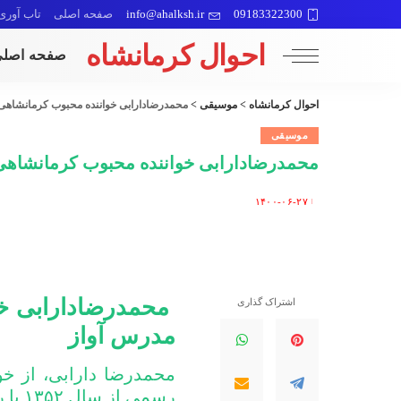
09183322300
info@ahalksh.ir
صفحه اصلی
تاب آوری
احوال کرمانشاه
صفحه اصل
احوال کرمانشاه
>
موسیقی
>
محمدرضادارابی خواننده محبوب کرمانشاهی
موسیقی
محمدرضادارابی خواننده محبوب کرمانشاهی
۱۴۰۰-۰۶-۲۷
Posted
by
محمدرضادارابی خو
اشتراک گذاری
مدرس آواز
محمدرضا دارابی، از خو
رسمی 