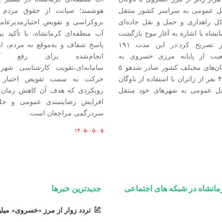
قل عمومی به سراسر کشور منتقل
هوشمند؛ صیانت از حقوق مردم 
ل راهداری و حمل‌ و نقل جاده‌ای
بروکراسی و تفویض اختیارمدیرعا
نشاه با اشاره به آغاز موج بازگشت
آب منطقه‌ای کرمانشاه، با تأکید 
زائران نیز تصریح کرد:در این مدت ۱۹۱
پاسخ شفاف و به‌موقع به مردم، از
یت از پایانه مرزی خسروی به
انجام‌شده برای رفع گلوگ
مقصد استان‌های مختلف کشور صادر شدهو ۵
سامانه‌ای،تقویت کارشناسی شهرس
هزار و ۴۴۵ نفر از زائران با استفاده از ناوگان
حرکت به سمت تفویض اختیار خ
قل عمومی به شهرهای خود منتقل
رویکردی که هدف آن کاهش زمان 
افزایش رضایتمندی عمومی و جلو
سردرگمی مراجعان است.
۱۴۰۵-۰۵-۰۵
مانشاه در شبکه های اجتماعی
جدیدترین خبرها
تردد زوار از مرز «خسروی» میل