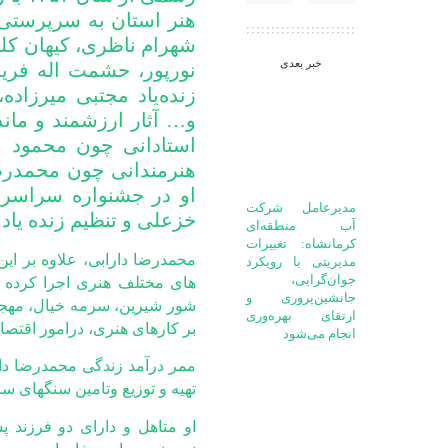
هنر استان به سرپرستی 
شهرام ناظری، کیهان کله
خبر بعدی
نورپور، حشمت اله فرید
زنده‌یاد مجتبی میرزاد
و… آثار ارزشمند و مان
استادانی چون محمود ب
هنرمندانی چون محمدرضا 
مدیرعامل شرکت
خزعلی و تنظیم زنده یاد 
آب منطقه‌ای
کرمانشاه: تغییرات
محمدرضا دارابی، علاوه بر ای
مدیریتی با رویکرد
جوان‌گرایی،
های مختلف هنری اجرا کرده ا
جانشین‌پروری و
شور شیرین، سرمه خیال، مهجوری
ارتقای بهره‌وری
بر کارهای هنری، درامور اقتصا
انجام می‌شود
ممر درآمد زندگی محمدرضا د
تهیه و توزیع وتامین سنگهای سا
او متاهل و دارای دو فرزند 