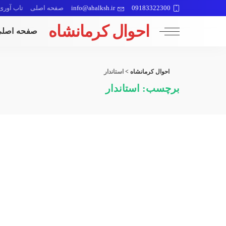
09183322300
info@ahalksh.ir
صفحه اصلی
تاب آوری
احوال کرمانشاه
صفحه اصل
احوال کرمانشاه
>
استاندار
برچسب:
استاندار