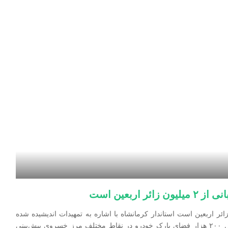
ربعین است
نشاه: مرز خسروی مهیای میزبانی از ۲ میلیون زائر اربعین است ‌استاندار کرمانشاه با اشاره به تمهیدات اندیشیده شده
برای مدیریت خودروهای زائران در مرز خسروی، گفت:حداقل ۲۰۰ هزار فضای پارک خودرو در نقاط مختلف مرز خسروی پیش‌بینی