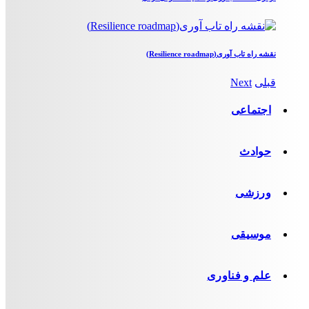
نقشه راه تاب آوری(Resilience roadmap)
قبلی
Next
اجتماعی
حوادث
ورزشی
موسیقی
علم و فناوری