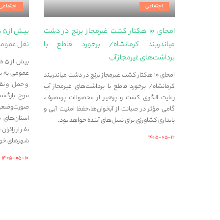
اجتماعی
اجتماعی
امحای ۱۰ هکتار کشت غیرمجاز برنج در دشت
بی
میاندربند کرمانشاه/ برخورد قاطع با
نقل عمومی
برداشت‌های غیرمجاز آب
بیش
عمومی به س
امحای ۱۰ هکتار کشت غیرمجاز برنج در دشت میاندربند
و حمل‌ و نقل
کرمانشاه/ برخورد قاطع با برداشت‌های غیرمجاز آب
رعایت الگوی کشت و پرهیز از محصولات پرمصرف،
صورت‌وضعی
گامی مؤثر در صیانت از آبخوان‌ها،حفظ امنیت آبی و
پایداری کشاورزی برای نسل‌های آینده خواهد بود.
نفر از زائرا
۱۴۰۵-۰۵-۱۲
شهرهای خود
۱۴۰۵-۰۵-۱۰