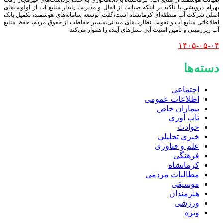
صیانت هوشمند از منابع آب؛ کرمانشاه با داده‌محوری به جنگ برداشت‌های غیرمجاز رفت
بهرام درویشی با تأکید بر اینکه صیانت از انفال و مدیریت پایدار منابع آب از اولویت‌های
اصلی شرکت آب منطقه‌ای کرمانشاه است،گفت: توسعه سامانه‌های هوشمند، تکمیل بانک
اطلاعاتی منابع آب و تقویت نظارت‌های میدانی،مسیر حفاظت از حقوق مردم، حفظ منابع
آب زیرزمینی و تأمین امنیت آبی نسل‌های آینده را هموار می‌کند.
۱۴۰۵-۰۵-۰۴
دسته‌ها
اجتماعی
اطلاعات عمومی
بیماران خاص
تاب آوری
حوادث
خبری تحلیلی
علم و فناوری
فرهنگی
کرمانشاه
مطالبات مردمی
موسیقی
هنرمندان
ورزشی
ویژه