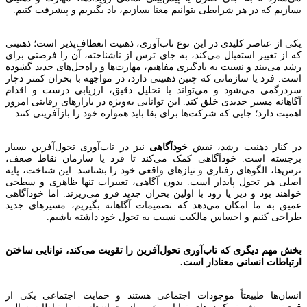
بسازیم که در هر شرایطی بتوانیم معنا بسازیم، یاد بگیریم و پیشرفت کنیم.
یکی از عناصر کلیدی در این نوع تاب‌آوری، ذهنیت انعطاف‌پذیر است؛ ذهنیتی
که از تغییر استقبال می‌کند، به جای ترس از ناشناخته، آن را فرصتی برای
رشد می‌بیند و نسبت به یادگیری مفاهیم، مهارت‌ها و راه‌حل‌های جدید گشوده
است. فرد یا سازمانی که چنین ذهنیتی دارد، در مواجهه با بحران کمتر دچار
سردرگمی می‌شود و می‌تواند با تحلیل دقیق، ارزیابی درست و اقدام
آگاهانه مسیر جدیدی خلق کند. این توانایی به‌ویژه در بازارهای رقابتی امروز
اهمیت دارد؛ جایی که شرکت‌ها برای بقا باید همواره خود را بازآفرینی کنند.
در کنار ذهنیت رشد، نقش
خودآگاهی
نیز در تاب‌آوری تحول‌آفرین بسیار
برجسته است. خودآگاهی کمک می‌کند تا فرد یا سازمان نقاط ضعف،
ترس‌ها، الگوهای رفتاری و نیازهای واقعی خود را بشناسد. این شناخت، پایه
اصلی هر تحول پایدار است. بدون آگاهی، تغییرات تنها ظاهری و سطحی
خواهند بود و دیر یا زود با اولین بحران جدید فرو می‌ریزند. اما خودآگاهی
عمیق به ما امکان می‌دهد که تصمیمات آگاهانه بگیریم، مسیرهای جدید
طراحی کنیم و احساس مالکیت نسبت به تحول خود داشته باشیم.
بخش مهم دیگری که تاب‌آوری تحول‌آفرین را تقویت می‌کند، توانایی ساختن
ارتباطات انسانی معنادار است.
انسان‌ها طبیعتاً موجودات اجتماعی هستند و حمایت اجتماعی یکی از
قوی‌ترین پیش‌بینی‌کننده‌های توانایی عبور از بحران‌هاست. ارتباطات سالم،