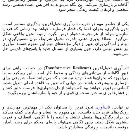
آگاهانه‌تر بازسازی می‌کند. این نگاه می‌تواند به افزایش اعتمادبه‌نفس، رشد
شخصی و ارتقای کیفیت زندگی منجر شود.
یکی از عناصر مهم در تقویت تاب‌آوری تحول‌آفرین، یادگیری مستمر است.
بدون یادگیری، بحران فقط یک فشار فرساینده خواهد بود. زمانی که فرد یا
سازمان بتواند از هر تجربه دشوار درس بگیرد، زمینه تحول واقعی شکل
می‌گیرد. انعطاف‌پذیری ذهنی، قدرت تحلیل شرایط، توان تصمیم‌گیری در
ابهام و آمادگی برای تغییر از دیگر مؤلفه‌های مهم این مفهوم هستند. نوآوری
نیز نقش مهمی دارد، چون بسیاری از مسائل جدید با پاسخ‌های قدیمی حل
نمی‌شوند.
تاب‌آوری تحول‌آفرین (Transformative Resilience) در حقیقت راهی برای
عبور آگاهانه از بی‌ثباتی‌های زندگی و محیط کار است. این رویکرد به ما
می‌آموزد که بحران‌ها فقط تهدید نیستند، بلکه می‌توانند نقطه شروعی برای
بازسازی و پیشرفت باشند. در جهانی که تغییر به قاعده اصلی تبدیل شده،
کسانی موفق‌تر خواهند بود که بتوانند از دل دشواری‌ها فرصت خلق کنند و
از فشارها برای ساختن نسخه‌ای قوی‌تر از خود یا سازمانشان بهره بگیرند.
در نهایت،
تاب‌آوری
تحول‌آفرین را می‌توان یکی از مهم‌ترین مهارت‌ها و
رویکردهای قرن جدید دانست. این مفهوم به انسان و سازمان کمک می‌کند
در برابر دگرگونی‌ها منفعل نباشند و آینده را با آگاهی، انعطاف و قدرت
بیشتری شکل دهند. چنین نگاهی می‌تواند پایه‌ای محکم برای رشد پایدار،
موفقیت بلندمدت و زندگی معنادارتر باشد.