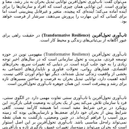
می‌توان گفت: تاب‌آوری تحول‌آفرین توانایی تبدیل بحران به بذر رشد، معنا و
نوآوری است. این توانایی همان چیزی است که افراد و سازمان‌ها را برای
آینده آماده می‌کند؛ آینده‌ای که پیچیده، متغیر و غیرقابل پیش‌بینی است اما
برای کسانی که این مهارت را پرورش می‌دهند، سرشار از فرصت خواهد
بود.
تاب‌آوری تحول‌آفرین (Transformative Resilience)
در حقیقت راهی برای
عبور آگاهانه از بی‌ثباتی‌های زندگی و محیط کار است.
تاب‌آوری تحول‌آفرین (Transformative Resilience) مفهومی نوین در حوزه
توسعه فردی، مدیریت و تحول سازمانی است که در سال‌های اخیر توجه
زیادی را به خود جلب کرده است. در دنیایی که تغییرات سریع، بحران‌های
اقتصادی، فشارهای روانی، تحولات فناوری و ناپایداری‌های اجتماعی به
بخشی از واقعیت زندگی تبدیل شده‌اند، دیگر تنها دوام آوردن کافی نیست.
آنچه اهمیت دارد، توانایی تبدیل بحران به فرصت و ساختن مسیرهای تازه
برای رشد و پیشرفت است. این همان جوهره تاب‌آوری تحول‌آفرین است.
تاب‌آوری تحول‌آفرین با تاب‌آوری سنتی تفاوت مهمی دارد. در الگوی سنتی،
فرد یا سازمان تلاش می‌کند پس از یک بحران به وضعیت قبلی بازگردد. این
رویکرد در برخی شرایط مفید است، اما همیشه کارآمد نیست. گاهی
شرایط پیش از بحران خود دارای ضعف‌ها و نارسایی‌هایی بوده که زمینه
بروز آسیب را فراهم کرده‌اند. در چنین وضعیتی، بازگشت به همان نقطه
نمی‌تواند راه‌حل مناسبی باشد. تاب‌آوری تحول‌آفرین بر این اصل استوار
است که بحران می‌تواند زمینه‌ساز تغییرات عمیق، یادگیری تازه و بازآفرینی