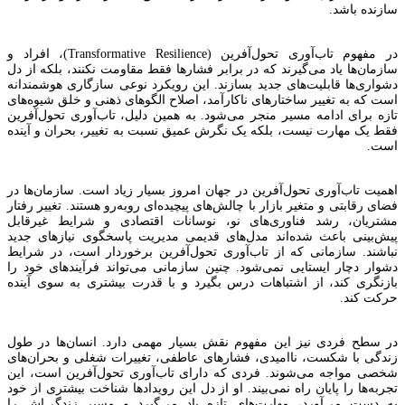
سازنده باشد.
در مفهوم تاب‌آوری تحول‌آفرین (Transformative Resilience)، افراد و
سازمان‌ها یاد می‌گیرند که در برابر فشارها فقط مقاومت نکنند، بلکه از دل
دشواری‌ها قابلیت‌های جدید بسازند. این رویکرد نوعی سازگاری هوشمندانه
است که به تغییر ساختارهای ناکارآمد، اصلاح الگوهای ذهنی و خلق شیوه‌های
تازه برای ادامه مسیر منجر می‌شود. به همین دلیل، تاب‌آوری تحول‌آفرین
فقط یک مهارت نیست، بلکه یک نگرش عمیق نسبت به تغییر، بحران و آینده
است.
اهمیت تاب‌آوری تحول‌آفرین در جهان امروز بسیار زیاد است. سازمان‌ها در
فضای رقابتی و متغیر بازار با چالش‌های پیچیده‌ای روبه‌رو هستند. تغییر رفتار
مشتریان، رشد فناوری‌های نو، نوسانات اقتصادی و شرایط غیرقابل
پیش‌بینی باعث شده‌اند مدل‌های قدیمی مدیریت پاسخگوی نیازهای جدید
نباشند. سازمانی که از تاب‌آوری تحول‌آفرین برخوردار است، در شرایط
دشوار دچار ایستایی نمی‌شود. چنین سازمانی می‌تواند فرآیندهای خود را
بازنگری کند، از اشتباهات درس بگیرد و با قدرت بیشتری به سوی آینده
حرکت کند.
در سطح فردی نیز این مفهوم نقش بسیار مهمی دارد. انسان‌ها در طول
زندگی با شکست، ناامیدی، فشارهای عاطفی، تغییرات شغلی و بحران‌های
شخصی مواجه می‌شوند. فردی که دارای تاب‌آوری تحول‌آفرین است، این
تجربه‌ها را پایان راه نمی‌بیند. او از دل این رویدادها شناخت بیشتری از خود
به دست می‌آورد، مهارت‌های تازه یاد می‌گیرد و مسیر زندگی‌اش را