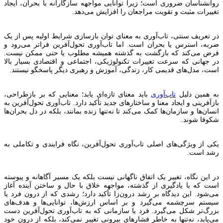
روانشناسان ضروری است؛ زیرا توانایی مواجهه سازگارانه با بحران‌، ایجاد
تغییرات مثبت و تقویت مراجعان را افزایش می‌دهد.
در تعریف سنتی، تاب‌آوری به معنای توان بازسازی شرایط اولیه پس از یک
ضربه، استرس یا بحران است. اما تاب‌آوری تحول‌آفرین فراتر می‌رود و
فرض می‌کند که بازگشت به گذشته همیشه مطلوب یا حتی ممکن نیست.
در جهانی که سرعت تغییرات تکنولوژیکی، اجتماعی و اقتصادی بسیار بالا
است، مدل‌های قدیمی کار، زندگی، آموزش و رهبری دیگر پاسخگو نیستند.
به همین دلیل
تاب‌آوری
باید معنای تازه‌ای یابد؛ معنایی که بر بازطراحی،
بازآفرینی و ایجاد معنا و ساختارهای جدید تأکید دارد. تاب‌آوری تحول‌آفرین به
انسان‌ها و سازمان‌ها کمک می‌کند تا نه‌تنها زنده بمانند، بلکه در دل بحران‌ها
شکوفا شوند.
یکی از ویژگی‌های اصلی تاب‌آوری تحول‌آفرین، نگاه فرایندی و تکاملی به
رشد است.
در این نگاه، تغییر یک اتفاق ناگهانی نیست بلکه یک مسیر آگاهانه و پیوسته
است که با یادگیری از گذشته، مواجهه خلاق با حال و ساختن آینده آغاز
می‌شود. این دیدگاه بر رشد درون‌زا تأکید دارد؛ رشدی که از درون فرد یا
سیستم سرچشمه می‌گیرد و بر اساس ارزش‌ها، توانایی‌ها و هدف‌های
بزرگ‌تر شکل می‌گیرد. فرد یا سازمانی که به تاب‌آوری تحول‌آفرین دست
می‌یابد، نه‌تنها به خاطر فشارهای بیرونی تغییر نمی‌کند، بلکه از درون خود