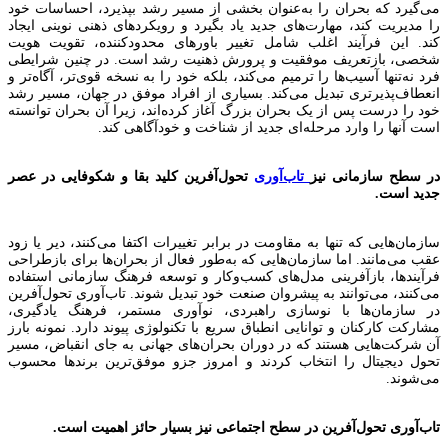
می‌گیرد که بحران را به‌عنوان بخشی از مسیر رشد بپذیرد، احساسات خود
را مدیریت کند، مهارت‌های جدید یاد بگیرد و رویکردهای ذهنی نوینی ایجاد
کند. این فرآیند اغلب شامل تغییر باورهای محدودکننده، تقویت هویت
شخصی، بازتعریف موفقیت و پرورش ذهنیت رشد است. در چنین شرایطی
فرد نه‌تنها آسیب‌ها را ترمیم می‌کند، بلکه خود را به نسخه قوی‌تر، آگاه‌تر و
انعطاف‌پذیرتری تبدیل می‌کند. بسیاری از افراد موفق در جهان، مسیر رشد
خود را درست پس از یک بحران بزرگ آغاز کرده‌اند، زیرا آن بحران توانسته
است آنها را وارد مرحله‌ای جدید از شناخت و خودآگاهی کند.
در سطح سازمانی نیز
تاب‌آوری
تحول‌آفرین کلید بقا و شکوفایی در عصر
جدید است.
سازمان‌هایی که تنها به مقاومت در برابر تغییرات اکتفا می‌کنند، دیر یا زود
عقب می‌مانند. اما سازمان‌هایی که به‌طور فعال از بحران‌ها برای بازطراحی
فرآیندها، بازآفرینی مدل‌های کسب‌وکار و توسعه فرهنگ سازمانی استفاده
می‌کنند، می‌توانند به پیشروان صنعت خود تبدیل شوند. تاب‌آوری تحول‌آفرین
در سازمان‌ها با نوسازی راهبردی، نوآوری مستمر، فرهنگ یادگیری،
مشارکت کارکنان و توانایی انطباق سریع با تکنولوژی پیوند دارد. نمونه بارز
آن شرکت‌هایی هستند که در دوران بحران‌های جهانی به جای انقباض، مسیر
تحول دیجیتال را انتخاب کردند و امروز جزو موفق‌ترین برندها محسوب
می‌شوند.
تاب‌آوری تحول‌آفرین در سطح اجتماعی نیز بسیار حائز اهمیت است.