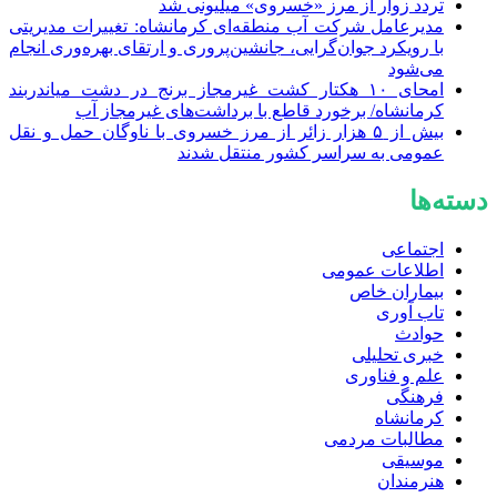
تردد زوار از مرز «خسروی» میلیونی شد
مدیرعامل شرکت آب منطقه‌ای کرمانشاه: تغییرات مدیریتی
با رویکرد جوان‌گرایی، جانشین‌پروری و ارتقای بهره‌وری انجام
می‌شود
امحای ۱۰ هکتار کشت غیرمجاز برنج در دشت میاندربند
کرمانشاه/ برخورد قاطع با برداشت‌های غیرمجاز آب
بیش از ۵ هزار زائر از مرز خسروی با ناوگان حمل‌ و نقل
عمومی به سراسر کشور منتقل شدند
دسته‌ها
اجتماعی
اطلاعات عمومی
بیماران خاص
تاب آوری
حوادث
خبری تحلیلی
علم و فناوری
فرهنگی
کرمانشاه
مطالبات مردمی
موسیقی
هنرمندان