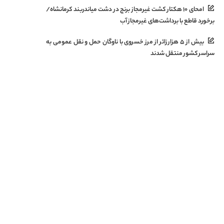
امحای ۱۰ هکتار کشت غیرمجاز برنج در دشت میاندربند کرمانشاه/
برخورد قاطع با برداشت‌های غیرمجاز آب
بیش از ۵ هزار زائر از مرز خسروی با ناوگان حمل‌ و نقل عمومی به
سراسر کشور منتقل شدند