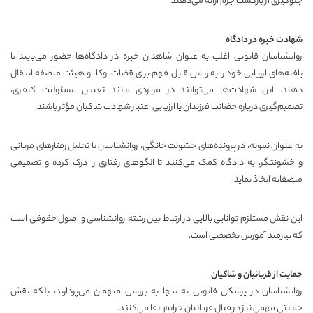
جلوگیری از بازگشت جرم ارائه می‌دهند.
شهادت خبره در دادگاه
روانشناسان قانونی اغلب به عنوان شاهدان خبره در دادگاه‌ها حضور می‌یابند تا
یافته‌های ارزیابی خود را به زبانی قابل فهم برای قضات، وکلا و هیئت منصفه انتقال
دهند. این شهادت‌ها می‌توانند در مواردی مانند تعیین مسئولیت کیفری،
تصمیم‌گیری درباره حضانت فرزندان یا ارزیابی اعتبار شهادت شاکیان مؤثر باشند.
به عنوان نمونه، در پرونده‌های خشونت خانگی، روانشناسان با تحلیل رفتارهای قربانی
و خشونتگر، به دادگاه کمک می‌کنند تا الگوهای رفتاری را درک کرده و تصمیمی
منصفانه اتخاذ نماید.
این نقش مستلزم توانایی بالایی در ارتباط بین رشته روانشناسی و اصول حقوقی است
که نیازمند آموزش تخصصی است.
حمایت از قربانیان و شاکیان
روانشناسان در
پزشکی قانونی
نه تنها به بررسی متهمان می‌پردازند، بلکه نقش
حمایتی مهمی نیز در قبال قربانیان جرایم ایفا می‌کنند.